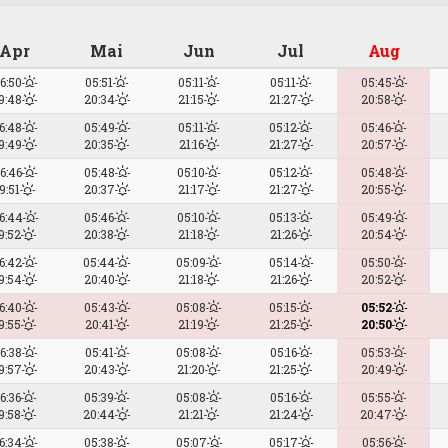
Apr
Mai
Jun
Jul
Aug
6:50
05:51
05:11
05:11
05:45
9:48
20:34
21:15
21:27
20:58
6:48
05:49
05:11
05:12
05:46
9:49
20:35
21:16
21:27
20:57
6:46
05:48
05:10
05:12
05:48
9:51
20:37
21:17
21:27
20:55
6:44
05:46
05:10
05:13
05:49
9:52
20:38
21:18
21:26
20:54
6:42
05:44
05:09
05:14
05:50
9:54
20:40
21:18
21:26
20:52
6:40
05:43
05:08
05:15
05:52
9:55
20:41
21:19
21:25
20:50
6:38
05:41
05:08
05:16
05:53
9:57
20:43
21:20
21:25
20:49
6:36
05:39
05:08
05:16
05:55
9:58
20:44
21:21
21:24
20:47
6:34
05:38
05:07
05:17
05:56