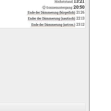
13:21
Höchststand:
20:50
Sonnenuntergang:
21:26
Ende der Dämmerung (bürgerlich)
:
22:13
Ender der Dämmerung (nautisch)
:
23:12
Ende der Dämmerung (astron.)
: