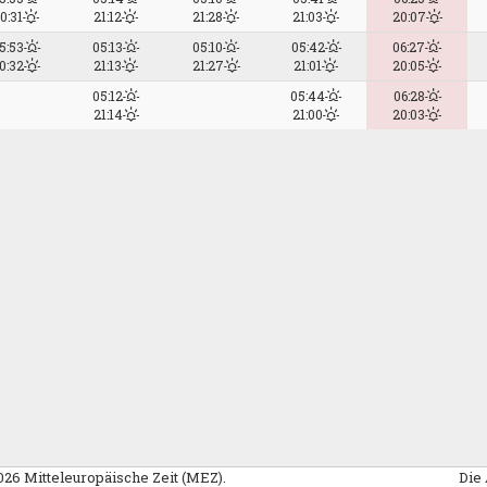
0:31
21:12
21:28
21:03
20:07
5:53
05:13
05:10
05:42
06:27
0:32
21:13
21:27
21:01
20:05
05:12
05:44
06:28
21:14
21:00
20:03
26 Mitteleuropäische Zeit (MEZ).
Die