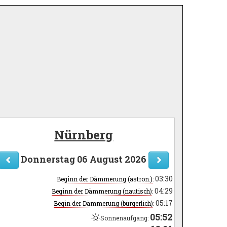
Nürnberg
Donnerstag 06 August 2026
03:30
Beginn der Dämmerung (astron.)
:
04:29
Beginn der Dämmerung (nautisch)
:
05:17
Begin der Dämmerung (bürgerlich)
:
05:52
Sonnenaufgang: